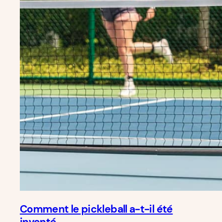
Comment le pickleball a-t-il été